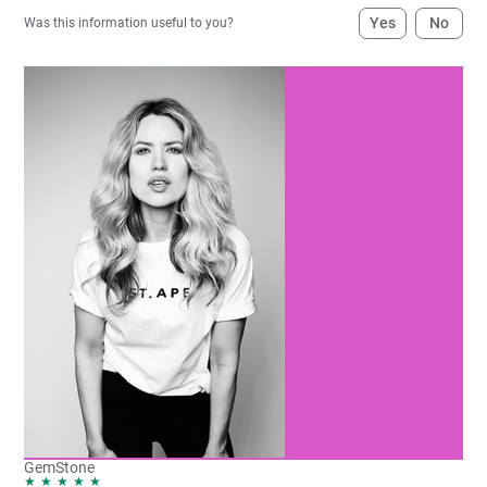
Yes
No
Was this information useful to you?
GemStone