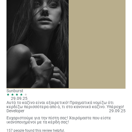
Sunburst
29.09.25
Αυτό το καζίνο είναι εξαιρετικό! Πραγματικά νομίζω ότι
κερδίζω περισσότερα από ό, τι στο κανονικό καζίνο. Υπέροχο!
Developer
29.09.25
Ευχαριστούμε για την πίστη σας! Χαιρόμαστε που είστε
ικανοποιημένοι με τα κέρδη σας!
157
people found this review helpful.