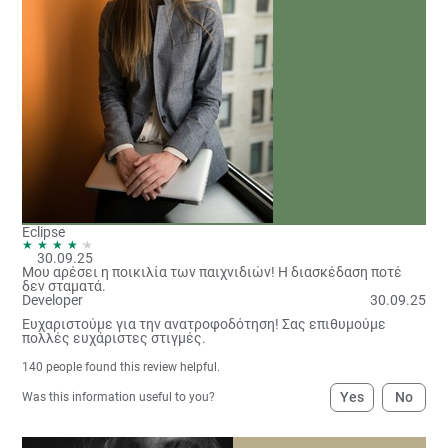
Eclipse
30.09.25
Μου αρέσει η ποικιλία των παιχνιδιών! Η διασκέδαση ποτέ
δεν σταματά.
Developer
30.09.25
Ευχαριστούμε για την ανατροφοδότηση! Σας επιθυμούμε
πολλές ευχάριστες στιγμές.
140
people found this review helpful.
Yes
No
Was this information useful to you?