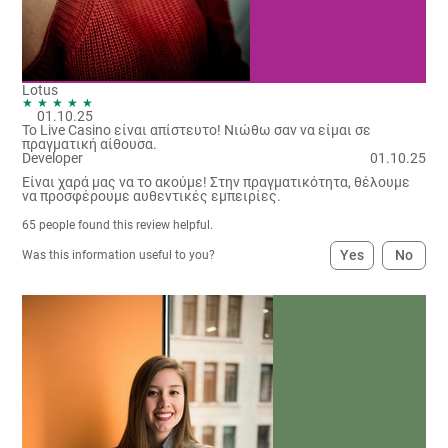
Lotus
01.10.25
Το Live Casino είναι απίστευτο! Νιώθω σαν να είμαι σε
πραγματική αίθουσα.
Developer
01.10.25
Είναι χαρά μας να το ακούμε! Στην πραγματικότητα, θέλουμε
να προσφέρουμε αυθεντικές εμπειρίες.
65
people found this review helpful.
Yes
No
Was this information useful to you?